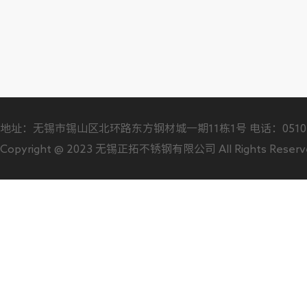
地址：无锡市锡山区北环路东方钢材城一期11栋1号 电话：0510-88706
Copyright @ 2023 无锡正拓不锈钢有限公司 All Rights Reser