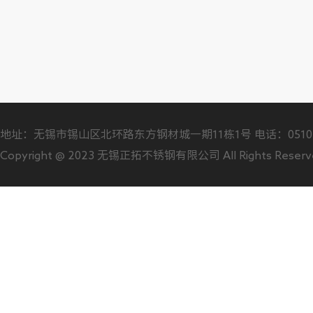
地址：无锡市锡山区北环路东方钢材城一期11栋1号 电话：0510-88706
Copyright @ 2023 无锡正拓不锈钢有限公司 All Rights Reser